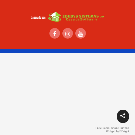
Free Social Share Buttons
Widget by Elfsight