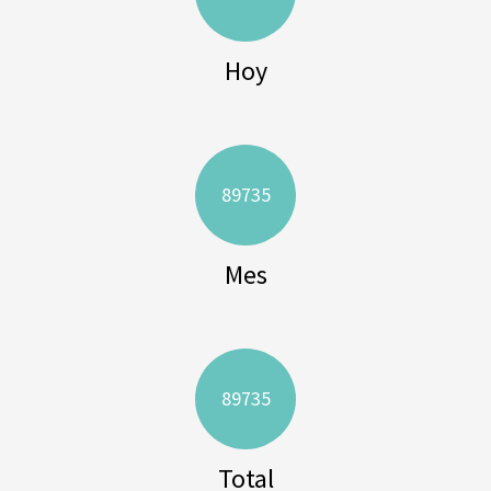
Hoy
89735
Mes
89735
Total