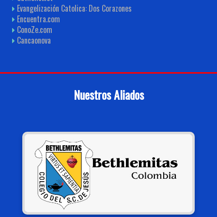
Evangelización Catolica: Dos Corazones
Encuentra.com
ConoZe.com
Cancaonova
Nuestros Aliados