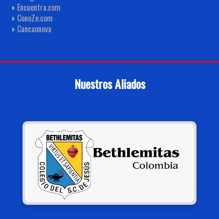
Encuentra.com
ConoZe.com
Cancaonova
Nuestros Aliados