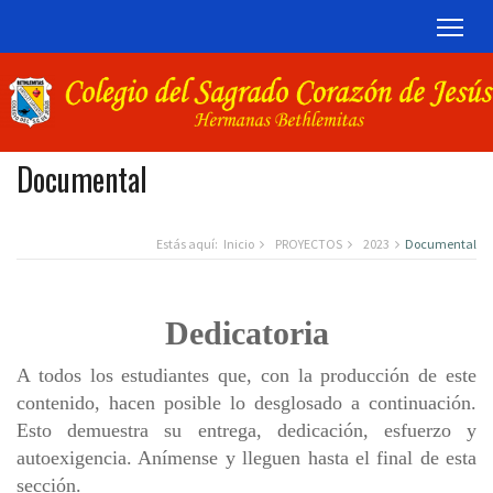
TOG
Documental
Estás aquí:
Inicio
PROYECTOS
2023
Documental
Dedicatoria
A todos los estudiantes que, con la producción de este
contenido, hacen posible lo desglosado a continuación.
Esto demuestra su entrega, dedicación, esfuerzo y
autoexigencia. Anímense y lleguen hasta el final de esta
sección.