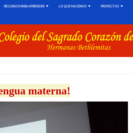
RECURSOS PARA APRENDER
LO QUE HACEMOS
PROYECTOS
+
+
+
lengua materna!