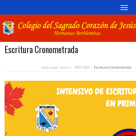
TOG
Escritura Cronometrada
Estás aquí:
Inicio
AÑO 2025
Escritura Cronometrada