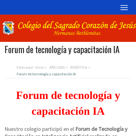
TOG
Forum de tecnología y capacitación IA
Estás aquí:
Inicio
AÑO 2026
ROBÓTICA
Forum de tecnología y capacitación IA
Forum de tecnología y
capacitación IA
Nuestro colegio participó en el
Forum de Tecnología y