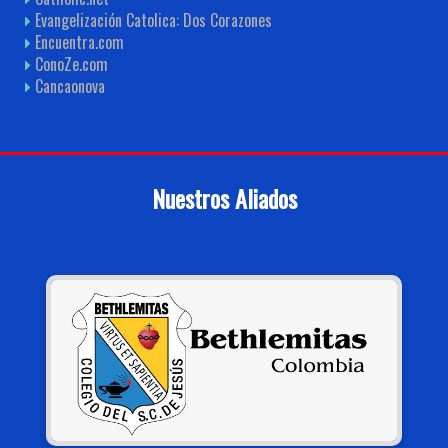
Evangelización Catolica: Dos Corazones
Encuentra.com
ConoZe.com
Cancaonova
Nuestros Aliados