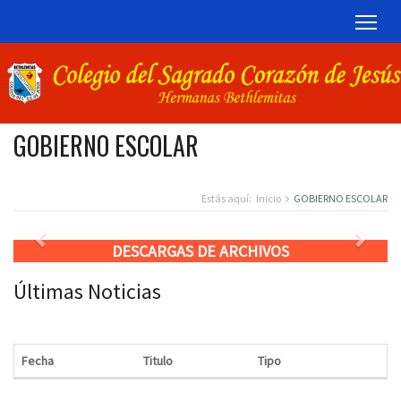
TOG
GOBIERNO ESCOLAR
Estás aquí:
Inicio
GOBIERNO ESCOLAR
Previous
Next
DESCARGAS DE ARCHIVOS
Últimas Noticias
Fecha
Titulo
Tipo