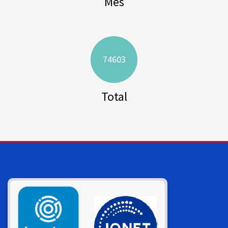
Mes
74603
Total