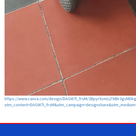
https://www.canva.com/design/DAGW7I_frsM/2BpyrXsmLLFhBIr3gvMDkg
utm_content=DAGW7I_frsM&utm_campaign=designshare&utm_medium=