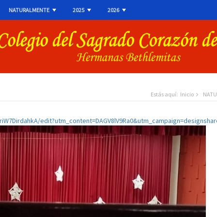
NATURALMENTE
2025
2026
+
+
+
Estás aquí:
Inicio
NATU
triW7DirdahkA/edit?utm_content=DAGV8lV9Ra0&utm_campaign=designsha