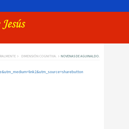
RALMENTE
DIMENSIÓN COGNITIVA.
NOVENAS DE AGUINALDO.
re&utm_medium=link2&utm_source=sharebutton