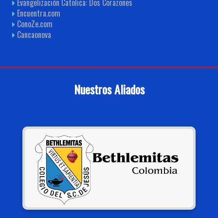
Evangelización Catolica: Dos Corazones
Encuentra.com
ConoZe.com
Cancaonova
Nuestros Aliados