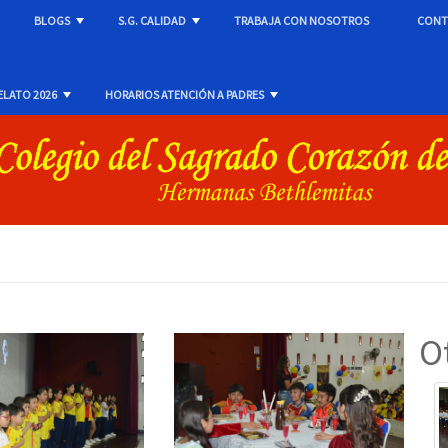
BLOGS
S.G. CALIDAD
TRABAJA CON NOSOTROS
CONT
+
+
+
ELATO 2026
HORARIOS ATENCIÓN A PADRES
+
+
O