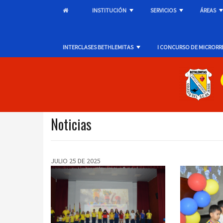
INSTITUCIÓN
SERVICIOS
ÁREAS
+
+
INTERCLASES BETHLEMITAS
I CONCURSO DE MICRORR
+
Noticias
JULIO 25 DE 2025