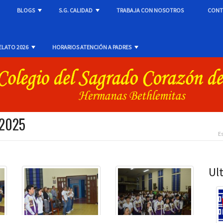
BLOGS
S.G. CALIDAD
TRABAJA CON NOSOTROS
CONT
+
+
+
ELATO 2026
HORARIOS ATENCIÓN A PADRES
+
+
 2025
E
Ul