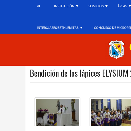
INSTITUCIÓN
SERVICIOS
ÁREAS
+
+
INTERCLASES BETHLEMITAS
I CONCURSO DE MICRORR
+
Bendición de los lápices ELYSIUM