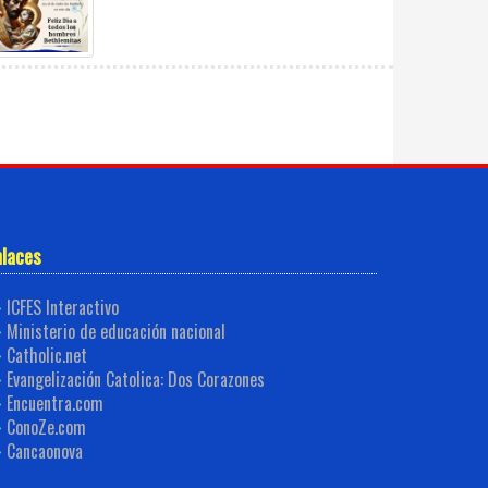
nlaces
ICFES Interactivo
Ministerio de educación nacional
Catholic.net
Evangelización Catolica: Dos Corazones
Encuentra.com
ConoZe.com
Cancaonova