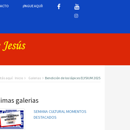
ACTO
¡PAGUE AQUÍ!
stás aquí:
Inicio
Galerias
Bendición de los lápices ELYSIUM 2025
timas galerias
SEMANA CULTURAL MOMENTOS
DESTACADOS