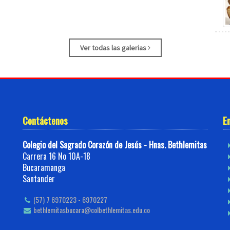
Ver todas las galerias
Contáctenos
E
Colegio del Sagrado Corazón de Jesús - Hnas. Bethlemitas
Carrera 16 No 10A-18
Bucaramanga
Santander
(57) 7 6970223 - 6970227
bethlemitasbucara@colbethlemitas.edu.co