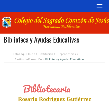
TOG
Biblioteca y Ayudas Educativas
Estás aquí:
Inicio
Institución
Dependencias
Gestión de Formación
Biblioteca y Ayudas Educativas
Bibliotecaria
Rosario Rodríguez Gutiérrez