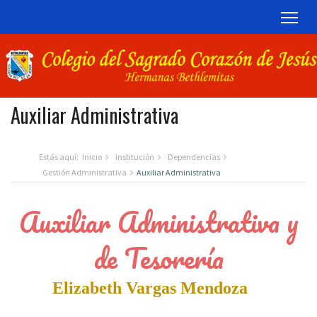
TOG
Auxiliar Administrativa
Estás aquí:
Inicio
Institución
Dependencias
Gestión Administrativa
Auxiliar Administrativa
Auxiliar Administrativa y
de Tesorería
Elizabeth Vargas Mendoza