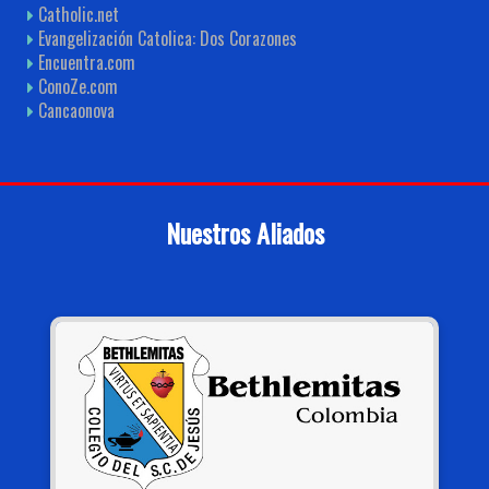
Catholic.net
Evangelización Catolica: Dos Corazones
Encuentra.com
ConoZe.com
Cancaonova
Nuestros Aliados