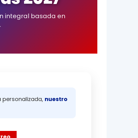
las 2027
ón integral basada en
.
a personalizada,
nuestro