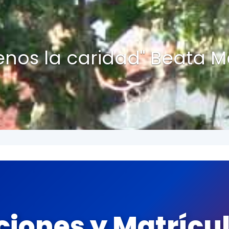
ue un alma tenemos, y 
recobramos"