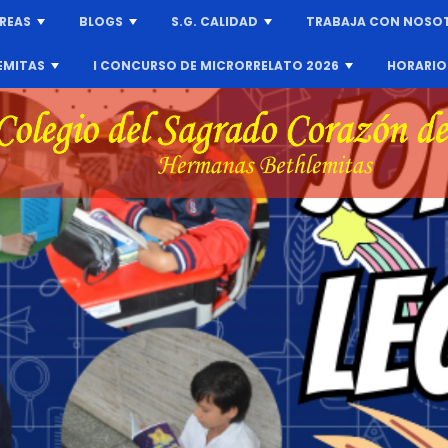
REAS
BLOGS
S.G. CALIDAD
TRABAJA CON NOSO
+
+
+
EMITAS
I CONCURSO DE MICRORRELATO 2026
HORARIO
+
+